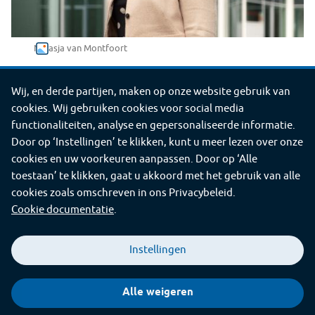
Natasja van Montfoort
Wij, en derde partijen, maken op onze website gebruik van
Deel
Deel
Deel
Deel
Deel
Deel deze pagina
cookies. Wij gebruiken cookies voor social media
deze
deze
deze
deze
deze
©2026 GGD Limburg-Noord
functionaliteiten, analyse en gepersonaliseerde informatie.
pagina
pagina
pagina
pagina
pagina
Door op ‘Instellingen’ te klikken, kunt u meer lezen over onze
Contact
Proclaimer
Cookies
Service
cookies en uw voorkeuren aanpassen. Door op ‘Alle
via
op
op
op
op
toestaan’ te klikken, gaat u akkoord met het gebruik van alle
e-
Facebook
X
LinkedIn
WhatsApp
cookies zoals omschreven in ons Privacybeleid.
mail
(voorheen
Cookie documentatie
bekend
als
Instellingen
Twitter)
Alle weigeren