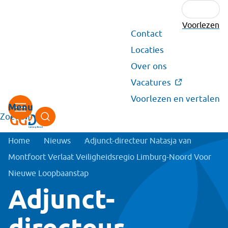
Voorlezen
Secundair
Contact
menu
Locaties
Over ons
Vacatures
Voorlezen en vertalen
Zoeken
Kruimelpad
Home
Nieuws
Adjunct-directeur Natasja van
Montfoort Verlaat Veiligheidsregio Limburg-Noord Voor
Nieuwe Loopbaanstap
Adjunct-