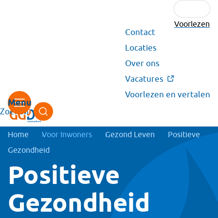
Voorlezen
Secundair
Contact
menu
Locaties
Over ons
Vacatures
Voorlezen en vertalen
Zoeken
Kruimelpad
Home
Voor Inwoners
Gezond Leven
Positieve
Gezondheid
Positieve
Gezondheid