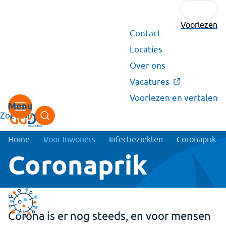
Voorlezen
Secundair
Contact
menu
Locaties
Over ons
Vacatures
Voorlezen en vertalen
Zoeken
Kruimelpad
Home
Voor Inwoners
Infectieziekten
Coronaprik
Coronaprik
Corona is er nog steeds, en voor mensen