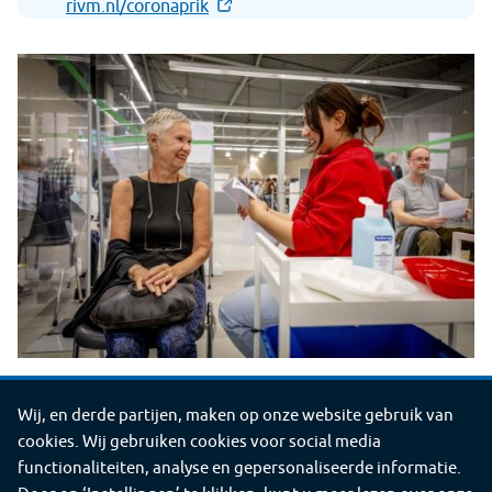
rivm.nl/coronaprik
Wij, en derde partijen, maken op onze website gebruik van
Deel
Deel
Deel
Deel
Deel
Deel deze pagina
cookies. Wij gebruiken cookies voor social media
deze
deze
deze
deze
deze
©2026 GGD Limburg-Noord
functionaliteiten, analyse en gepersonaliseerde informatie.
pagina
pagina
pagina
pagina
pagina