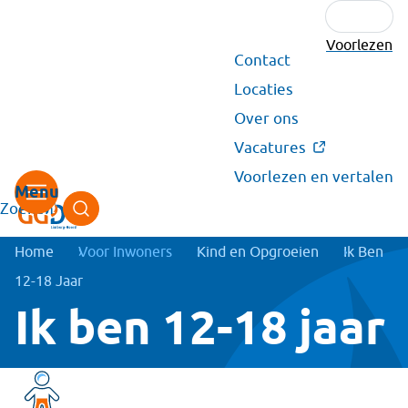
Voorlezen
Secundair
Contact
menu
Locaties
Over ons
Vacatures
Voorlezen en vertalen
Zoeken
Kruimelpad
Home
Voor Inwoners
Kind en Opgroeien
Ik Ben
12-18 Jaar
Ik ben 12-18 jaar