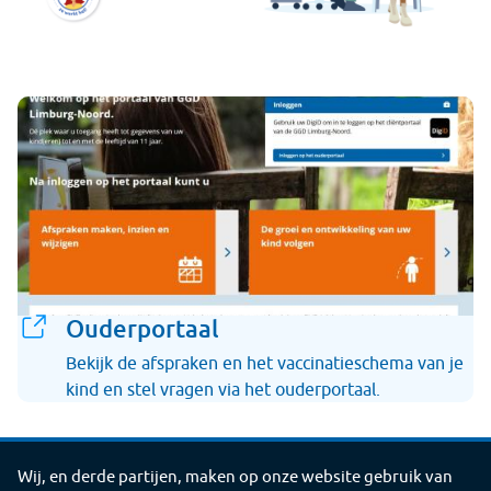
Ouderportaal
Bekijk de afspraken en het vaccinatieschema van je
kind en stel vragen via het ouderportaal.
Wij, en derde partijen, maken op onze website gebruik van
Deel
Deel
Deel
Deel
Deel
Deel deze pagina