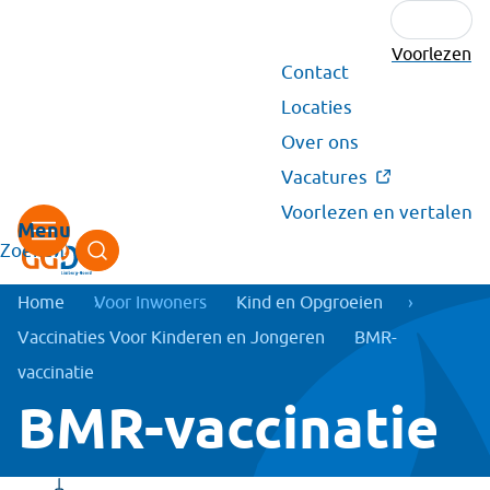
Voorlezen
Secundair
Contact
menu
Locaties
Over ons
Vacatures
Voorlezen en vertalen
Zoeken
Kruimelpad
Home
Voor Inwoners
Kind en Opgroeien
Vaccinaties Voor Kinderen en Jongeren
BMR-
vaccinatie
BMR-vaccinatie