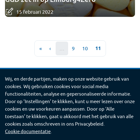
15 februari 2022
Paginering
Huidige
11
Eerste
«
Vorige
‹
…
Pagina
9
Pagina
10
pagina
pagina
pagina
Wij, en derde partijen, maken op onze website gebruik van
Deel
Deel
Deel
Deel
Deel
Deel deze pagina
cookies. Wij gebruiken cookies voor social media
deze
deze
deze
deze
deze
©2026 GGD Limburg-Noord
functionaliteiten, analyse en gepersonaliseerde informatie.
pagina
pagina
pagina
pagina
pagina
Door op ‘Instellingen’ te klikken, kunt u meer lezen over onze
Contact
Proclaimer
Cookies
Service
cookies en uw voorkeuren aanpassen. Door op ‘Alle
via
op
op
op
op
toestaan’ te klikken, gaat u akkoord met het gebruik van alle
e-
Facebook
X
LinkedIn
WhatsApp
cookies zoals omschreven in ons Privacybeleid.
mail
(voorheen
Cookie documentatie
bekend