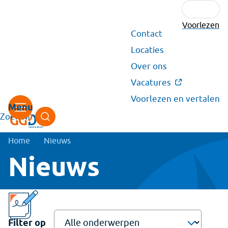
Voorlezen
Secundair
Contact
menu
Locaties
Over ons
Vacatures
Voorlezen en vertalen
Zoeken
Kruimelpad
Home
Nieuws
Nieuws
Filter op